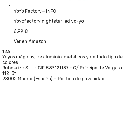
YoYo Factory
+ INFO
Yoyofactory nightstar led yo-yo
6,99
€
Ver en Amazon
1
2
3
→
Yoyos mágicos, de aluminio, metálicos y de todo tipo de
colores
Ruboskizo S.L. - CIF B83121137 - C/ Príncipe de Vergara
112, 3ª
28002 Madrid (España) —
Política de privacidad