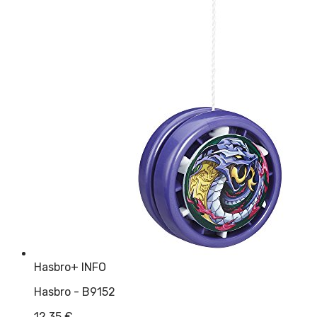
Hasbro
+ INFO
Hasbro - B9152
12,35
€