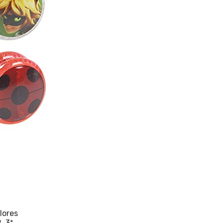
lores
, 3ª