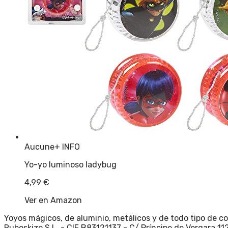
Aucune
+ INFO
Yo-yo luminoso ladybug
4,99
€
Ver en Amazon
Yoyos mágicos, de aluminio, metálicos y de todo tipo de co
Ruboskizo S.L. - CIF B83121137 - C/ Príncipe de Vergara 112